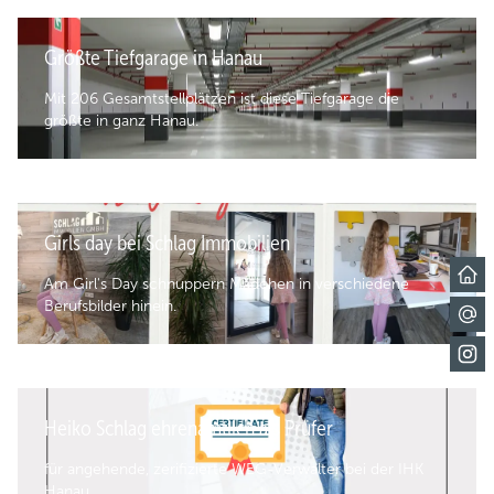
Größte Tiefgarage in Hanau
Mit 206 Gesamtstellplätzen ist diese Tiefgarage die
größte in ganz Hanau.
Girls day bei Schlag Immobilien
Am Girl's Day schnuppern Mädchen in verschiedene
Berufsbilder hinein.
Heiko Schlag ehrenamtlich als Prüfer
für angehende, zerifizierte WEG-Verwalter bei der IHK
Hanau.