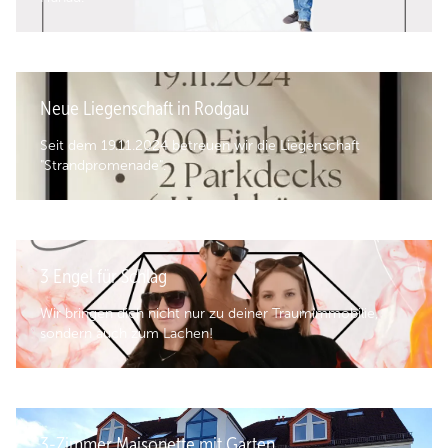
Neue Liegenschaft in Rodgau
Seit dem 19.11.2024 betreuen wir die Liegenschaft
"Strandpromenade".
3 Engel für Schlag
Wir bringen dich nicht nur zu deiner Traumimmobilie,
sondern auch zum Lachen!
3-Zimmer Maisonette mit Garten