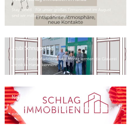
Stay tuned... Für unser großes Firmenevent im August
sind wir mitten in der Planung.
Azubi Schnuppertag
Unsere Azubis Madeleine und Moritz lernten die Glaserei
Jacob in Hanau kennen.
Neues Logo
Mit einem frischen neuen Logo präsentieren wir uns in
einem modernen Look