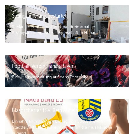
Strangsanierung gestartet
Schlag-Immobilien startet die dreimonatige
Strangsanierung einer Liegenschaft in Hanau
Football-Verein Hanau Ravens
Eine Hausverwaltung auf dem Footballfeld
Blasorchester TSV Klein Auheim
Einnahmen mit einem Betrag von 500,00 € vom
Stadtteilfest Klein-Auheim gehen an die musikalische
Jugend