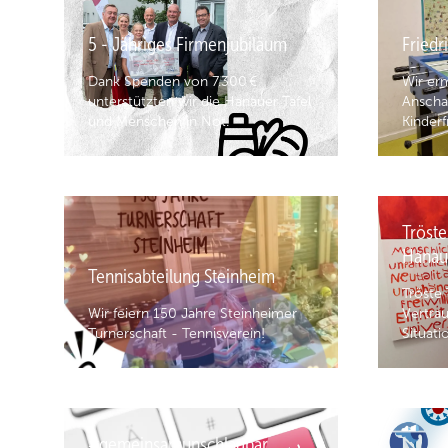
5 - Jähriges Firmenjubiläum
Friedr
Dank Spenden von 7.300 €
Wir er
unterstützten wir die Hanauer Tafel
Anschaf
und Menschen in Not.
Kinderf
Tröste
Hanau
Tennisabteilung Steinheim
Tröste
Wir feiern 150 Jahre Steinheimer
Vertrau
Turnerschaft - Tennisverein!
Situati
#gemeinsamunschlagbar