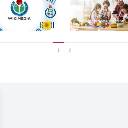
edia 500,00€
Wir unterstützten die
 Immobilien unterstützt
Familienförderung mit 5.000
ia, freier Zugang zu Wissen.
Familien gezielt zu stärken.
1
2