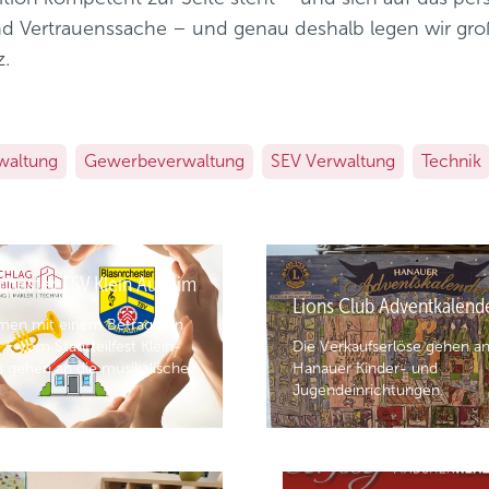
nd Vertrauenssache – und genau deshalb legen wir gr
z.
waltung
Gewerbeverwaltung
SEV Verwaltung
Technik
chester TSV Klein Auheim
Lions Club Adventkalend
men mit einem Betrag von
€ vom Stadtteilfest Klein-
Die Verkaufserlöse gehen a
 gehen an die musikalische
Hanauer Kinder- und
d
Jugendeinrichtungen.