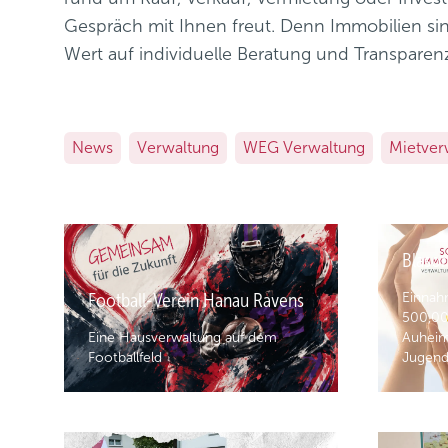
Gespräch mit Ihnen freut. Denn Immobilien si
Wert auf individuelle Beratung und Transparen
News
Verwaltung
WEG Verwaltung
Mietver
Blasor
Football-Verein Hanau Ravens
Einnah
500,00 
Eine Hausverwaltung auf dem
Auheim
Footballfeld
Jugen