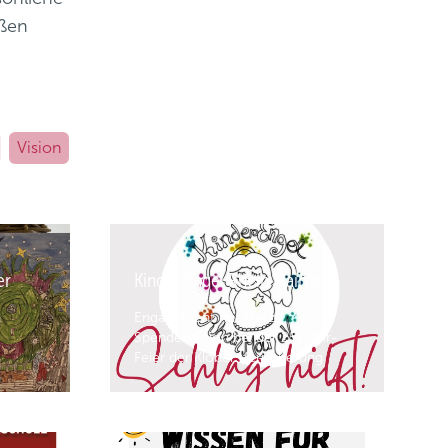
oßen
Vision
er
Kinder Engel Rhein Main e.V.
n
Engagement mit Herz:
Spendenaktion bei der 25-Jahr-
Feier der Klöber Versicherung