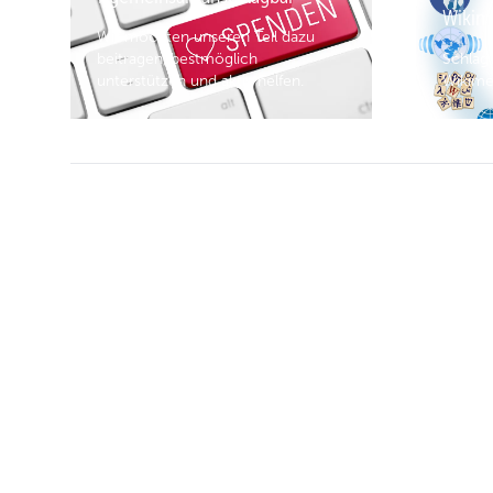
Wikim
Wir möchten unseren Teil dazu
beitragen, bestmöglich
Schlag
unterstützen und aktiv helfen.
Wikimed