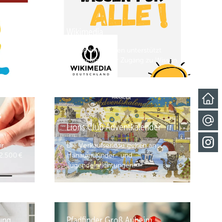
Wikimedia
te
n
Schlag Immobilien unterstützt
Wikimedia, freier Zugang zu Wissen.
s
Lions Club Adventkalender
r.
Die Verkaufserlöse gehen an
2.500 €
Hanauer Kinder- und
Jugendeinrichtungen.
rung
Pfadfinder Groß Auheim